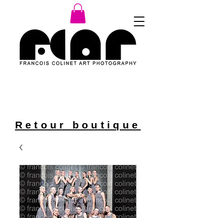
décoration murale et
affiche photo
Retour boutique