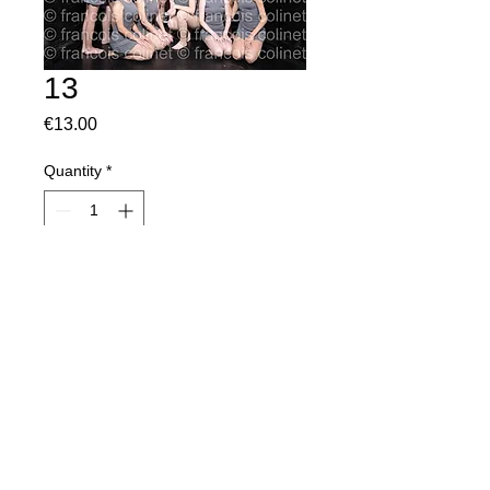
13
Price
€13.00
Quantity
*
Add to Cart
Tirage sur papier brillant
Format 13x18