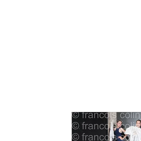
décoration murale
affiche photo