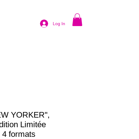
Log In
EW YORKER",
dition Limitée
 4 formats