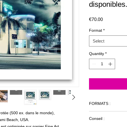
disponibles
Price
€70.00
Format
*
Select
Quantity
*
FORMATS :
rotée (500 ex. dans le monde),
L'oeuvre est déclin
Conseil :
iami Beach, USA.
Toutes les variati
marge blanche comp
 est optimisée sur papier Fine Art