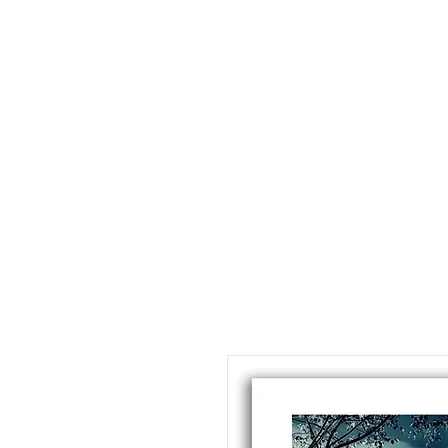
décoration murale
affiche photo